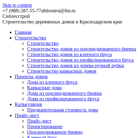
Skip to content
+7 (988) 287-55-77
siblesstroi@list.ru
Сиблесстрой
Строительство деревянных домов в Краснодарском крае
Главная
Строительство
Строительство
Строительство домов из оцилиндрованного бревна
Строительство домов из клееного бруса
Строительство домов из профилированного бруса
Строительство домов из дерева ручной рубки
Строительство каркасных домов
Проекты домов
Дома из клееного бруса
Каркасные дома
Дома из оцилиндрованного бревна
Дома из профилированного бруса
Калькуляция
Предварительная стоимость дома
Прайс-лист
Прайс-лист
Проектирование
Оцилиндрованное бревно
Клееный брус