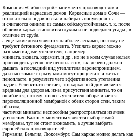
Компания «Сиблесстрой» занимается производством и
реализацией каркасных домов. Каркасные дома в Сочи —
относительно недавно стали набирать популярность
и считаются одними из самых сейсмоустойчивых, т. к. после
обшивки каркас становится глухим и не подвержен усадке, в
отличие от сруба,
а еще такие дома являются наиболее легкими, поэтому не
требуют бетонного фундамента. Утеплять каркас можно
разными видами утеплителя, например:
минвата, эковата, керамзит, и др., но не в коем случае нельзя
производить утепление пенопластом, т.к. дерево должно
дышать, а последний вид утеплителя паронепроницаем,
да и насекомые с грызунами могут процветать и жить в
пенопласте, в результате чего эффективность утепления
падает. Если кто-то считает, что каркасный дом является
вредным для здоровья, из-за присутствия минваты, то он
ошибается, потому что весь утеплитель оборачивается
пароизоляционной мембраной с обеих сторон стен, таким
образом,
частички минваты неспособны распространяться из ячеек
утепления. Важным моментом является выбор самой
мембраны, тут не стоит экономить, а лучше выбрать
европейских производителей:
Германия, Бельгия, Люксембург. Сам каркас можно делать как