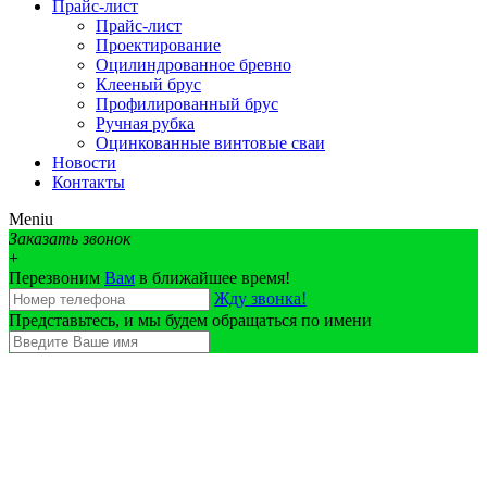
Прайс-лист
Прайс-лист
Проектирование
Оцилиндрованное бревно
Клееный брус
Профилированный брус
Ручная рубка
Оцинкованные винтовые сваи
Новости
Контакты
Meniu
Заказать звонок
+
Перезвоним
Вам
в ближайшее время!
Жду звонка!
Представьтесь, и мы будем обращаться по имени