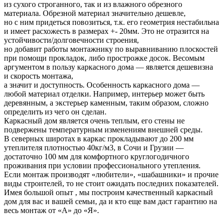
из сухого строганного, так и из влажного обрезного
материала. Обрезной материал значительно дешевле,
но с ним придеться повозиться, т.к. его геометрия нестабильна
и имеет расхожесть в размерах +- 20мм. Это не отразится на
устойчивости/долговечности строения,
но добавит работы монтажнику по выравниванию плоскостей
при помощи прокладок, либо прострожке досок. Весомым
аргументом в пользу каркасного дома — является дешевизна
и скорость монтажа,
а значит и доступность. Особенность каркасного дома —
любой материал отделки. Например, интерьер может быть
деревянным, а экстерьер каменным, таким образом, сложно
определить из чего он сделан.
Каркасный дом является очень теплым, его стены не
подвержены температурным изменениям внешней среды.
В северных широтах в каркас прокладывают до 200 мм
утеплителя плотностью 40кг/м3, в Сочи и Грузии —
достаточно 100 мм для комфортного круглогодичного
проживания при условии профессионального утепления.
Если монтаж производят «любители», «шабашники» и прочие
виды строителей, то не стоит ожидать последних показателей.
Имея большой опыт , мы построим качественный каркасный
дом для вас и вашей семьи, да и кто еще вам даст гарантию на
весь монтаж от «А» до «Я».